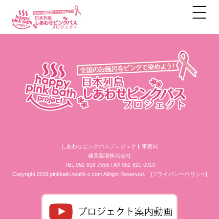
アーカイブ
しあわせピンクバスプロジェクト事務局
健美薬湯株式会社
TEL:052-618-7558 FAX:052-821-0919
Copyright 2019 pinkbath.health-c.com Allright Reserved.
|プライバシーポリシー|