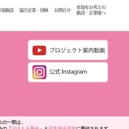
参加をお考えの
協力企業・団体
お問合せ
参加施設
施設・企業様へ
上の一部は、
会の「
ほほえみ基金
」と
日本赤十字社
に寄付されます