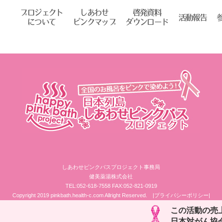
プロジェクト
しあわせ
啓発資料
活動報告
について
ピンクマップ
ダウンロード
しあわせピンクバスプロジェクト事務局
健美薬湯株式会社
TEL:052-618-7558 FAX:052-821-0919
Copyright 2019 pinkbath.health-c.com Allright Reserved.
|プライバシーポリシー|
この活動の売
日本対がん協