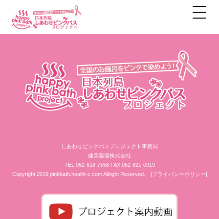
アーカイブ
しあわせピンクバスプロジェクト事務局
健美薬湯株式会社
TEL:052-618-7558 FAX:052-821-0919
Copyright 2019 pinkbath.health-c.com Allright Reserved.
|プライバシーポリシー|