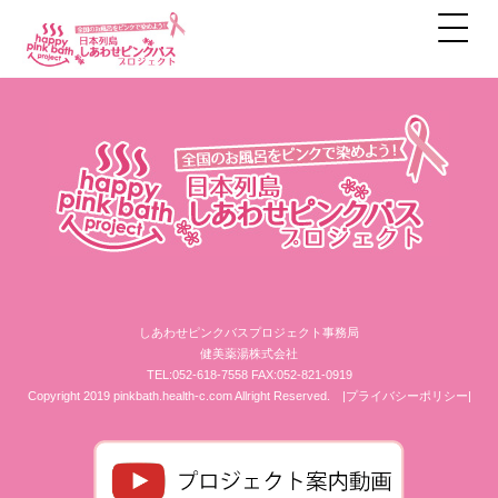
アーカイブ
しあわせピンクバスプロジェクト事務局
健美薬湯株式会社
TEL:052-618-7558 FAX:052-821-0919
Copyright 2019 pinkbath.health-c.com Allright Reserved.
|プライバシーポリシー|