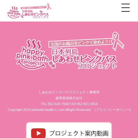
アーカイブ
しあわせピンクバスプロジェクト事務局
健美薬湯株式会社
TEL:052-618-7558 FAX:052-821-0919
Copyright 2019 pinkbath.health-c.com Allright Reserved.
|プライバシーポリシー|