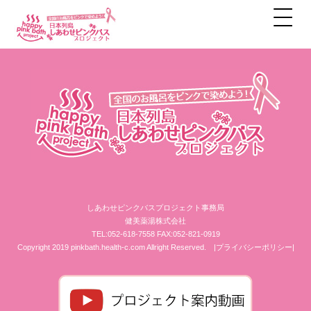
アーカイブ
しあわせピンクバスプロジェクト事務局
健美薬湯株式会社
TEL:052-618-7558 FAX:052-821-0919
Copyright 2019 pinkbath.health-c.com Allright Reserved.
|プライバシーポリシー|