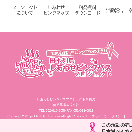
プロジェクト
しあわせ
啓発資料
活動報告
について
ピンクマップ
ダウンロード
しあわせピンクバスプロジェクト事務局
健美薬湯株式会社
TEL:052-618-7558 FAX:052-821-0919
Copyright 2019 pinkbath.health-c.com Allright Reserved.
|プライバシーポリシー|
この活動の売
日本対がん協