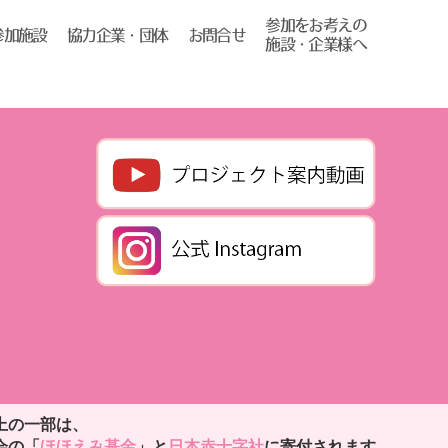
参加をお考えの
協力企業・団体
お問合せ
参加施設
施設・企業様へ
上の一部は、
会の「
ほほえみ基金
」と
日本赤十字社
に寄付されます