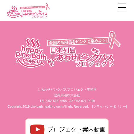
アーカイブ
しあわせピンクバスプロジェクト事務局
健美薬湯株式会社
TEL:052-618-7558 FAX:052-821-0919
Copyright 2019 pinkbath.health-c.com Allright Reserved.
|プライバシーポリシー|