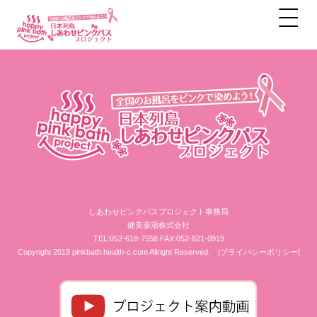
アーカイブ
しあわせピンクバスプロジェクト事務局
健美薬湯株式会社
TEL:052-618-7558 FAX:052-821-0919
Copyright 2019 pinkbath.health-c.com Allright Reserved.
|プライバシーポリシー|