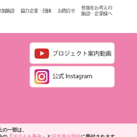
参加をお考えの
協力企業・団体
お問合せ
参加施設
施設・企業様へ
上の一部は、
会の「
ほほえみ基金
」と
日本赤十字社
に寄付されます