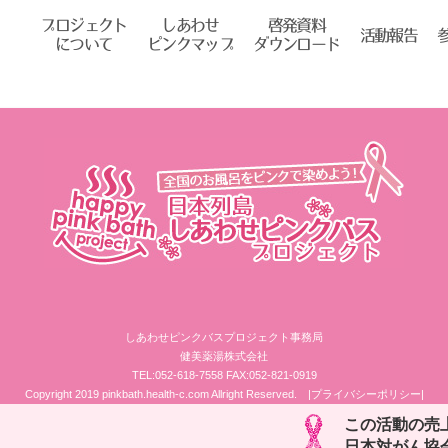
プロジェクト
しあわせ
啓発資料
活動報告
について
ピンクマップ
ダウンロード
しあわせピンクバスプロジェクト事務局
健美薬湯株式会社
TEL:052-618-7558 FAX:052-821-0919
Copyright 2019 pinkbath.health-c.com Allright Reserved.
|プライバシーポリシー|
この活動の売
日本対がん協