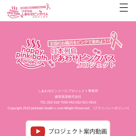
アーカイブ
しあわせピンクバスプロジェクト事務局
健美薬湯株式会社
TEL:052-618-7558 FAX:052-821-0919
Copyright 2019 pinkbath.health-c.com Allright Reserved.
|プライバシーポリシー|