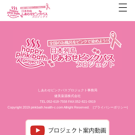
アーカイブ
しあわせピンクバスプロジェクト事務局
健美薬湯株式会社
TEL:052-618-7558 FAX:052-821-0919
Copyright 2019 pinkbath.health-c.com Allright Reserved.
|プライバシーポリシー|