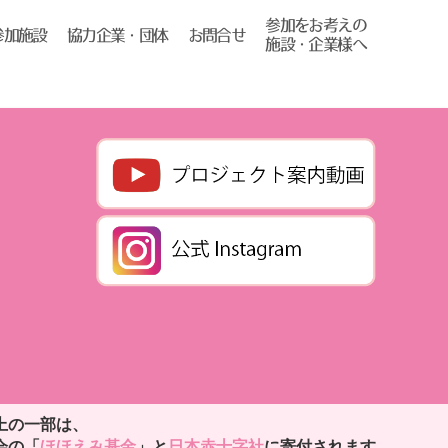
参加をお考えの
協力企業・団体
お問合せ
参加施設
施設・企業様へ
上の一部は、
会の「
ほほえみ基金
」と
日本赤十字社
に寄付されます