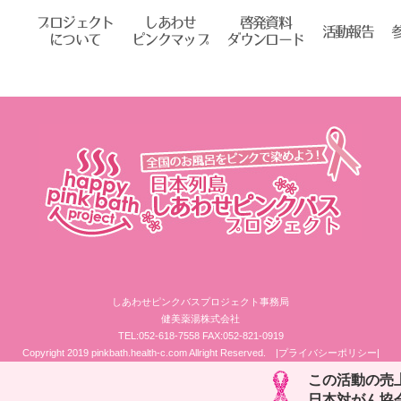
プロジェクト
しあわせ
啓発資料
活動報告
について
ピンクマップ
ダウンロード
しあわせピンクバスプロジェクト事務局
健美薬湯株式会社
TEL:052-618-7558 FAX:052-821-0919
Copyright 2019 pinkbath.health-c.com Allright Reserved.
|プライバシーポリシー|
この活動の売
日本対がん協