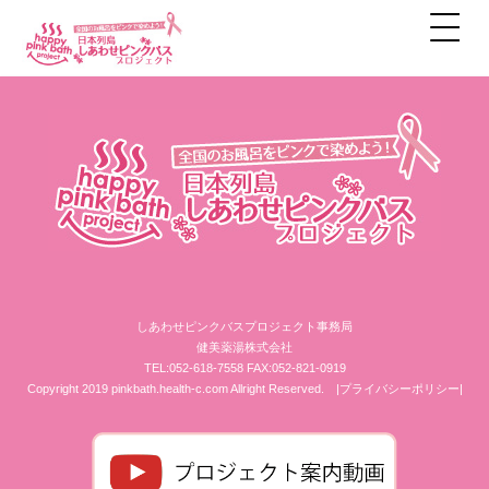
アーカイブ
しあわせピンクバスプロジェクト事務局
健美薬湯株式会社
TEL:052-618-7558 FAX:052-821-0919
Copyright 2019 pinkbath.health-c.com Allright Reserved.
|プライバシーポリシー|