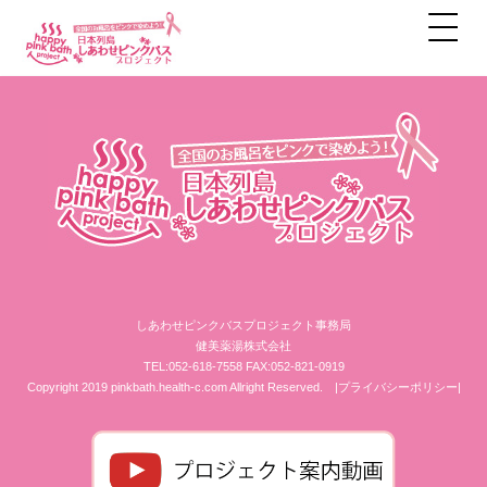
アーカイブ
しあわせピンクバスプロジェクト事務局
健美薬湯株式会社
TEL:052-618-7558 FAX:052-821-0919
Copyright 2019 pinkbath.health-c.com Allright Reserved.
|プライバシーポリシー|